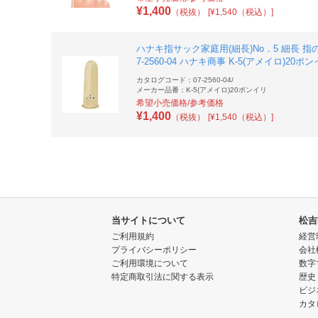
¥
1,400
（税抜）
[¥1,540（税込）]
ハナキ指サック家庭用(細長)No．5 細長 指の
7-2560-04 ハナキ商事 K-5(アメイロ)20ポ
カタログコード：07-2560-04
/
メーカー品番：K-5(アメイロ)20ポンイリ
希望小売価格/参考価格
¥
1,400
（税抜）
[¥1,540（税込）]
当サイトについて
松吉
ご利用規約
経営
プライバシーポリシー
会社
ご利用環境について
数字
特定商取引法に関する表示
歴史
ビジ
カタ