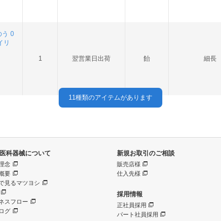
う 0
ンイリ
1
翌営業日出荷
飴
細長
11
種類のアイテムがあります
医科器械について
新規お取引のご相談
理念
販売店様
概要
仕入先様
で見るマツヨシ
採用情報
ネスフロー
正社員採用
ログ
パート社員採用