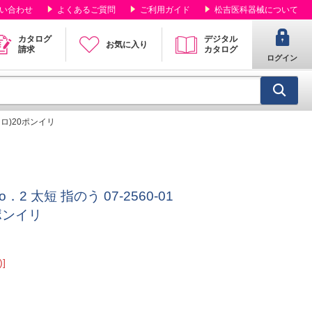
い合わせ
よくあるご質問
ご利用ガイド
松吉医科器械について
カタログ
デジタル
お気に入り
請求
カタログ
ログイン
イロ)20ポンイリ
 太短 指のう 07-2560-01
ポンイリ
]