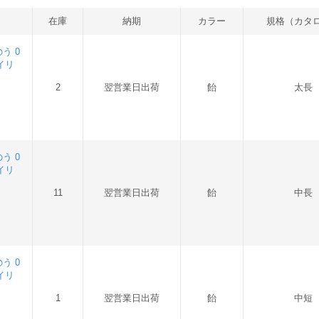
在庫
納期
カラー
規格（カタ
う 0
ンイリ
2
翌営業日出荷
飴
太長
う 0
ンイリ
11
翌営業日出荷
飴
中長
う 0
ンイリ
1
翌営業日出荷
飴
中短