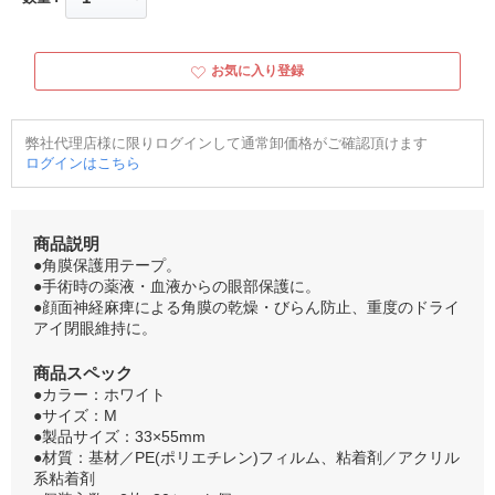
お気に入り登録
弊社代理店様に限りログインして通常卸価格がご確認頂けます
ログインはこちら
商品説明
●角膜保護用テープ。
●手術時の薬液・血液からの眼部保護に。
●顔面神経麻痺による角膜の乾燥・びらん防止、重度のドライ
アイ閉眼維持に。
商品スペック
●カラー：ホワイト
●サイズ：M
●製品サイズ：33×55mm
●材質：基材／PE(ポリエチレン)フィルム、粘着剤／アクリル
系粘着剤