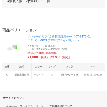
●個装入数：2枚×30シート個
商品バリエーション
メパッチクリア(L) 角膜保護用テープ 07-3475-01
ニチバン MPCL(43X80)2マイX30シート
カタログコード：07-3475-01
メーカー品番：MPCL(43X80)2マイX30シート
希望小売価格/参考価格
¥
1,800
（税抜）
[¥1,980（税込）]
在庫
納期
カラー
サイズ
入り数
JAN
72
翌営業日出荷
ホワイト
L
2枚×30シート個
4987167000226
当サイトについて
プライバシーポリシー
ご利用環境について
ご利用規約