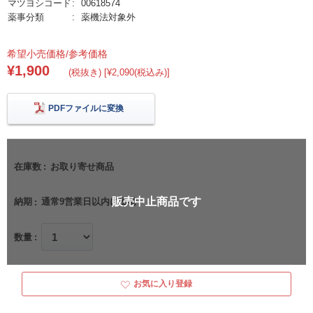
マツヨシコード
00618574
薬事分類
薬機法対象外
希望小売価格/参考価格
¥1,900
(税抜き) [¥2,090(税込み)]
PDFファイルに変換
在庫数
お取り寄せ商品
販売中止商品です
納期
通常9営業日以内に出荷
数量
お気に入り登録