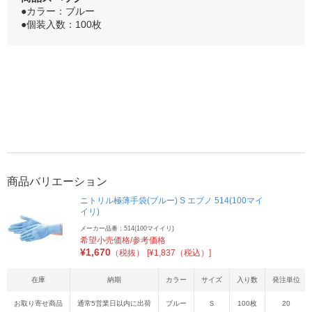
●カラー：ブルー
●個装入数：100枚
商品バリエーション
ニトリル極薄手袋(ブルー) S エブノ 514(100マイ
イリ)
メーカー品番：514(100マイイリ)
希望小売価格/参考価格
¥
1,670
（税抜）
[¥1,837（税込）]
在庫
納期
カラー
サイズ
入り数
発注単位
お取り寄せ商品
通常5営業日以内に出荷
ブルー
Ｓ
100枚
20