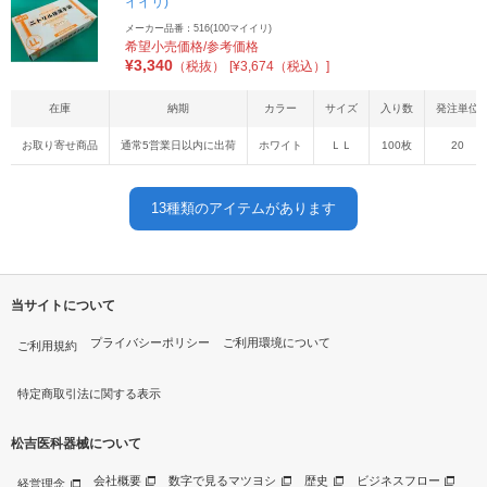
イイリ)
メーカー品番：516(100マイイリ)
希望小売価格/参考価格
¥
3,340
（税抜）
[¥3,674（税込）]
在庫
納期
カラー
サイズ
入り数
発注単位
お取り寄せ商品
通常5営業日以内に出荷
ホワイト
ＬＬ
100枚
20
13
種類のアイテムがあります
当サイトについて
プライバシーポリシー
ご利用環境について
ご利用規約
特定商取引法に関する表示
松吉医科器械について
会社概要
数字で見るマツヨシ
歴史
ビジネスフロー
経営理念