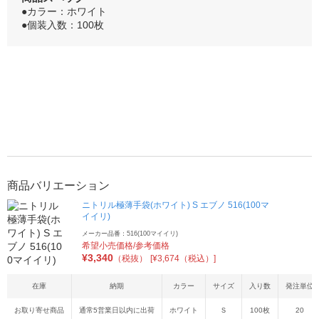
●カラー：ホワイト
●個装入数：100枚
商品バリエーション
ニトリル極薄手袋(ホワイト) S エブノ 516(100マ
イイリ)
メーカー品番：516(100マイイリ)
希望小売価格/参考価格
¥
3,340
（税抜）
[¥3,674（税込）]
在庫
納期
カラー
サイズ
入り数
発注単位
お取り寄せ商品
通常5営業日以内に出荷
ホワイト
Ｓ
100枚
20