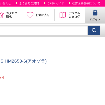
い合わせ
よくあるご質問
ご利用ガイド
松吉医科器械について
カタログ
デジタル
お気に入り
請求
カタログ
ログイン
HM2658-6(アオゾラ)
)]