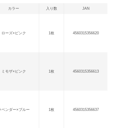
カラー
入り数
JAN
ローズ×ピンク
1枚
4560315356620
ミモザ×ピンク
1枚
4560315356613
ラベンダー×ブルー
1枚
4560315356637