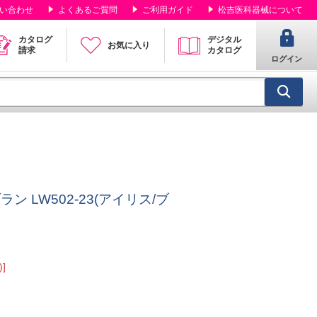
い合わせ
よくあるご質問
ご利用ガイド
松吉医科器械について
カタログ
デジタル
お気に入り
請求
カタログ
ログイン
 LW502-23(アイリス/ブ
]