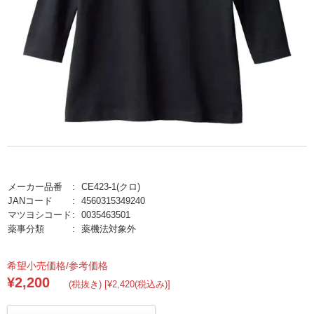
メーカー品番
CE423-1(クロ)
JANコード
4560315349240
マツヨシコード
0035463501
薬事分類
薬機法対象外
希望小売価格/参考価格
¥2,200
(税抜き) [¥2,420(税込み)]