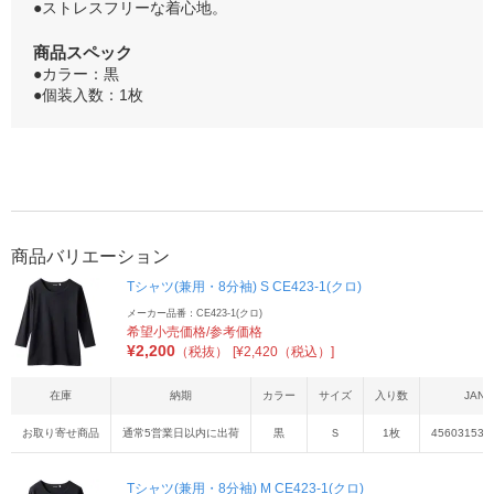
●ストレスフリーな着心地。
商品スペック
●カラー：黒
●個装入数：1枚
商品バリエーション
Tシャツ(兼用・8分袖) S CE423-1(クロ)
メーカー品番：CE423-1(クロ)
希望小売価格/参考価格
¥
2,200
（税抜）
[¥2,420（税込）]
在庫
納期
カラー
サイズ
入り数
JAN
お取り寄せ商品
通常5営業日以内に出荷
黒
Ｓ
1枚
456031534
Tシャツ(兼用・8分袖) M CE423-1(クロ)