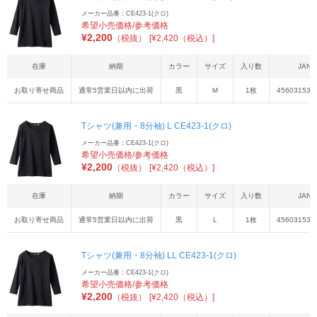
メーカー品番：CE423-1(クロ)
希望小売価格/参考価格
¥
2,200
（税抜）
[¥2,420（税込）]
在庫
納期
カラー
サイズ
入り数
JAN
お取り寄せ商品
通常5営業日以内に出荷
黒
Ｍ
1枚
456031534
Tシャツ(兼用・8分袖) L CE423-1(クロ)
メーカー品番：CE423-1(クロ)
希望小売価格/参考価格
¥
2,200
（税抜）
[¥2,420（税込）]
在庫
納期
カラー
サイズ
入り数
JAN
お取り寄せ商品
通常5営業日以内に出荷
黒
Ｌ
1枚
456031534
Tシャツ(兼用・8分袖) LL CE423-1(クロ)
メーカー品番：CE423-1(クロ)
希望小売価格/参考価格
¥
2,200
（税抜）
[¥2,420（税込）]