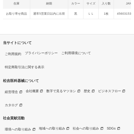
在庫
納期
カラー
サイズ
入り数
JAN
お取り寄せ商品
通常5営業日以内に出荷
黒
ＬＬ
1枚
456031534
当サイトについて
プライバシーポリシー
ご利用環境について
ご利用規約
特定商取引法に関する表示
松吉医科器械について
会社概要
数字で見るマツヨシ
歴史
ビジネスフロー
経営理念
カタログ
社会貢献活動
地域への取り組み
社会への取り組み
SDGs
環境への取り組み