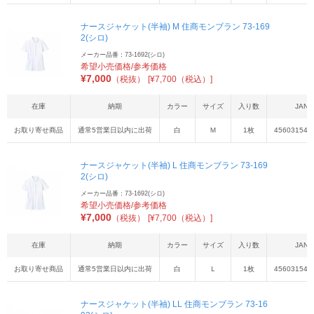
ナースジャケット(半袖) M 住商モンブラン 73-169
2(シロ)
メーカー品番：73-1692(シロ)
希望小売価格/参考価格
¥
7,000
（税抜）
[¥7,700（税込）]
在庫
納期
カラー
サイズ
入り数
JAN
お取り寄せ商品
通常5営業日以内に出荷
白
Ｍ
1枚
456031543
ナースジャケット(半袖) L 住商モンブラン 73-169
2(シロ)
メーカー品番：73-1692(シロ)
希望小売価格/参考価格
¥
7,000
（税抜）
[¥7,700（税込）]
在庫
納期
カラー
サイズ
入り数
JAN
お取り寄せ商品
通常5営業日以内に出荷
白
Ｌ
1枚
456031543
ナースジャケット(半袖) LL 住商モンブラン 73-16