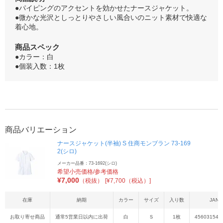
●パイピングのアクセントを効かせたナースジャケット。
●微かな光沢としっとりやさしい風合いのニット素材で快適な
着心地。
商品スペック
●カラー：白
●個装入数：1枚
商品バリエーション
ナースジャケット(半袖) S 住商モンブラン 73-169
2(シロ)
メーカー品番：73-1692(シロ)
希望小売価格/参考価格
¥
7,000
（税抜）
[¥7,700（税込）]
在庫
納期
カラー
サイズ
入り数
JAN
お取り寄せ商品
通常5営業日以内に出荷
白
Ｓ
1枚
456031543