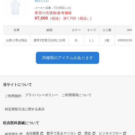
92(シロ)
メーカー品番：73-1692(シロ)
希望小売価格/参考価格
¥
7,000
（税抜）
[¥7,700（税込）]
在庫
納期
カラー
サイズ
入り数
JAN
お取り寄せ商品
通常5営業日以内に出荷
白
ＬＬ
1枚
456031543
35
種類のアイテムがあります
当サイトについて
プライバシーポリシー
ご利用環境について
ご利用規約
特定商取引法に関する表示
松吉医科器械について
会社概要
数字で見るマツヨシ
歴史
ビジネスフロー
経営理念