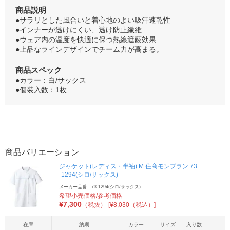
商品説明
●サラリとした風合いと着心地のよい吸汗速乾性
●インナーが透けにくい、透け防止繊維
●ウェア内の温度を快適に保つ熱線遮蔽効果
●上品なラインデザインでチーム力が高まる。
商品スペック
●カラー：白/サックス
●個装入数：1枚
商品バリエーション
ジャケット(レディス・半袖) M 住商モンブラン 73
-1294(シロ/サックス)
メーカー品番：73-1294(シロ/サックス)
希望小売価格/参考価格
¥
7,300
（税抜）
[¥8,030（税込）]
在庫
納期
カラー
サイズ
入り数