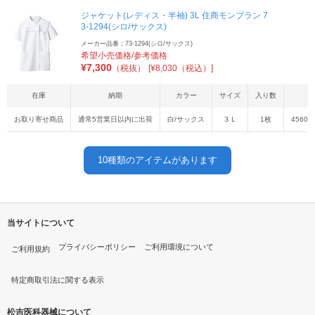
ジャケット(レディス・半袖) 3L 住商モンブラン 7
3-1294(シロ/サックス)
メーカー品番：73-1294(シロ/サックス)
希望小売価格/参考価格
¥
7,300
（税抜）
[¥8,030（税込）]
在庫
納期
カラー
サイズ
入り数
お取り寄せ商品
通常5営業日以内に出荷
白/サックス
３Ｌ
1枚
45603
10
種類のアイテムがあります
当サイトについて
プライバシーポリシー
ご利用環境について
ご利用規約
特定商取引法に関する表示
松吉医科器械について