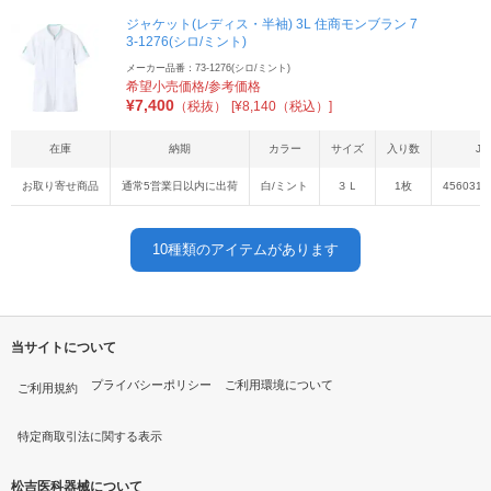
ジャケット(レディス・半袖) 3L 住商モンブラン 7
3-1276(シロ/ミント)
メーカー品番：73-1276(シロ/ミント)
希望小売価格/参考価格
¥
7,400
（税抜）
[¥8,140（税込）]
在庫
納期
カラー
サイズ
入り数
JA
お取り寄せ商品
通常5営業日以内に出荷
白/ミント
３Ｌ
1枚
4560315
10
種類のアイテムがあります
当サイトについて
プライバシーポリシー
ご利用環境について
ご利用規約
特定商取引法に関する表示
松吉医科器械について