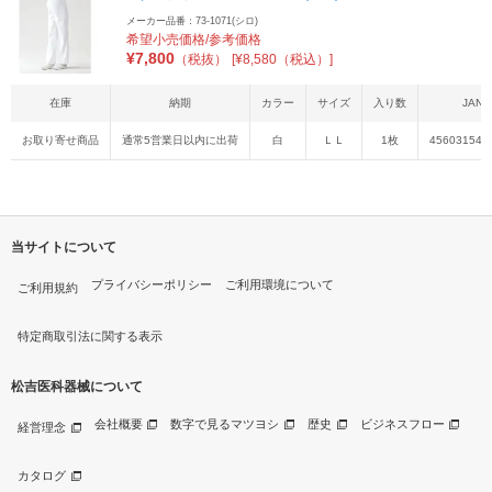
メーカー品番：73-1071(シロ)
希望小売価格/参考価格
¥
7,800
（税抜）
[¥8,580（税込）]
在庫
納期
カラー
サイズ
入り数
JAN
お取り寄せ商品
通常5営業日以内に出荷
白
ＬＬ
1枚
456031542
当サイトについて
プライバシーポリシー
ご利用環境について
ご利用規約
特定商取引法に関する表示
松吉医科器械について
会社概要
数字で見るマツヨシ
歴史
ビジネスフロー
経営理念
カタログ