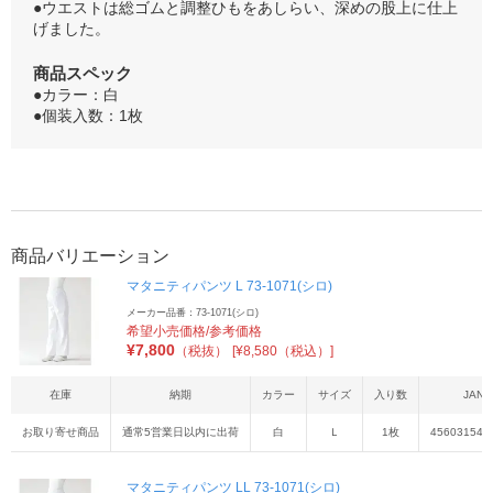
●ウエストは総ゴムと調整ひもをあしらい、深めの股上に仕上
げました。
商品スペック
●カラー：白
●個装入数：1枚
商品バリエーション
マタニティパンツ L 73-1071(シロ)
メーカー品番：73-1071(シロ)
希望小売価格/参考価格
¥
7,800
（税抜）
[¥8,580（税込）]
在庫
納期
カラー
サイズ
入り数
JAN
お取り寄せ商品
通常5営業日以内に出荷
白
Ｌ
1枚
456031542
マタニティパンツ LL 73-1071(シロ)