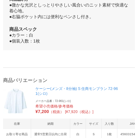
●微かな光沢としっとりやさしい風合いのニット素材で快適な
着心地。
●右脇ポケット内には便利なペンさし付き。
商品スペック
●カラー：白
●個装入数：1枚
商品バリエーション
ケーシー(メンズ・8分袖) S 住商モンブラン 72-96
1(シロ)
メーカー品番：72-961(シロ)
希望小売価格/参考価格
¥
7,200
（税抜）
[¥7,920（税込）]
在庫
納期
カラー
サイズ
入り数
JAN
お取り寄せ商品
通常5営業日以内に出荷
白
Ｓ
1枚
456031542