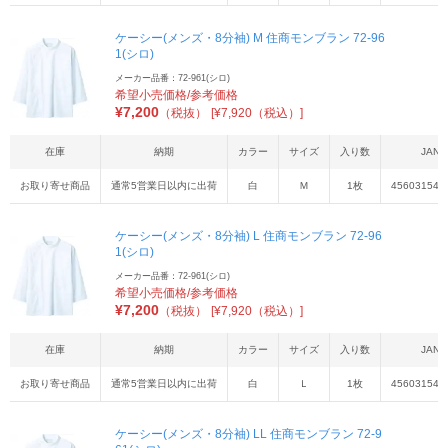
ケーシー(メンズ・8分袖) M 住商モンブラン 72-96
1(シロ)
メーカー品番：72-961(シロ)
希望小売価格/参考価格
¥
7,200
（税抜）
[¥7,920（税込）]
在庫
納期
カラー
サイズ
入り数
JAN
お取り寄せ商品
通常5営業日以内に出荷
白
Ｍ
1枚
456031542
ケーシー(メンズ・8分袖) L 住商モンブラン 72-96
1(シロ)
メーカー品番：72-961(シロ)
希望小売価格/参考価格
¥
7,200
（税抜）
[¥7,920（税込）]
在庫
納期
カラー
サイズ
入り数
JAN
お取り寄せ商品
通常5営業日以内に出荷
白
Ｌ
1枚
456031542
ケーシー(メンズ・8分袖) LL 住商モンブラン 72-9