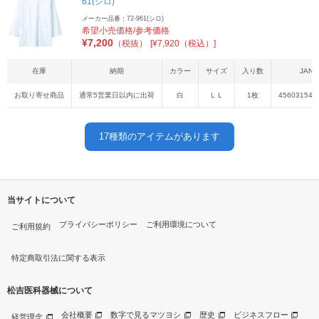
61(シロ)
メーカー品番：72-961(シロ)
希望小売価格/参考価格
¥
7,200
（税抜）
[¥7,920（税込）]
在庫
納期
カラー
サイズ
入り数
JAN
お取り寄せ商品
通常5営業日以内に出荷
白
ＬＬ
1枚
456031542
17
種類のアイテムがあります
当サイトについて
プライバシーポリシー
ご利用環境について
ご利用規約
特定商取引法に関する表示
松吉医科器械について
会社概要
数字で見るマツヨシ
歴史
ビジネスフロー
経営理念