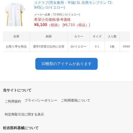
スクラブ(男女兼用・半袖) 3L 住商モンブラン 72-
945(シロ/イエロー)
メーカー品番：72-945(シロ/イエロー)
希望小売価格/参考価格
¥
6,100
（税抜）
[¥6,710（税込）]
在庫
納期
カラー
サイズ
入り数
お取り寄せ商品
通常5営業日以内に出荷
白/イエロー
３Ｌ
1枚
45603
10
種類のアイテムがあります
当サイトについて
プライバシーポリシー
ご利用環境について
ご利用規約
特定商取引法に関する表示
松吉医科器械について