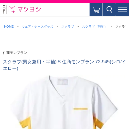
HOME
ウェア・ナースグッズ
スクラブ
スクラブ（無地）
スクラブ(
住商モンブラン
スクラブ(男女兼用・半袖) S 住商モンブラン 72-945(シロ/イ
エロー)