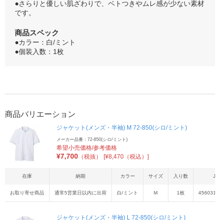
●さらりと優しい肌ざわりで、ベトつきやムレ感が少ない素材
です。
商品スペック
●カラー：白/ミント
●個装入数：1枚
商品バリエーション
ジャケット(メンズ・半袖) M 72-850(シロ/ミント)
メーカー品番：72-850(シロ/ミント)
希望小売価格/参考価格
¥
7,700
（税抜）
[¥8,470（税込）]
在庫
納期
カラー
サイズ
入り数
JA
お取り寄せ商品
通常5営業日以内に出荷
白/ミント
Ｍ
1枚
4560315
ジャケット(メンズ・半袖) L 72-850(シロ/ミント)