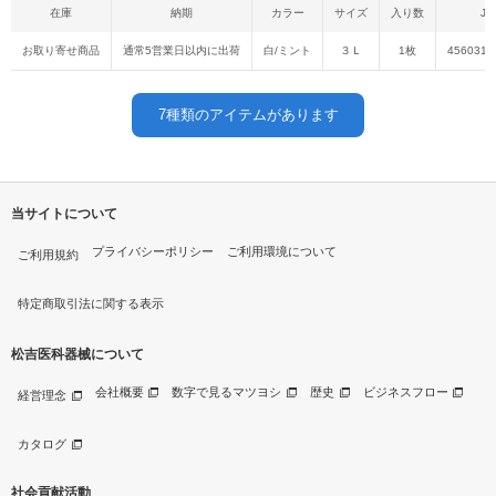
在庫
納期
カラー
サイズ
入り数
JA
お取り寄せ商品
通常5営業日以内に出荷
白/ミント
３Ｌ
1枚
4560315
7
種類のアイテムがあります
当サイトについて
プライバシーポリシー
ご利用環境について
ご利用規約
特定商取引法に関する表示
松吉医科器械について
会社概要
数字で見るマツヨシ
歴史
ビジネスフロー
経営理念
カタログ
社会貢献活動