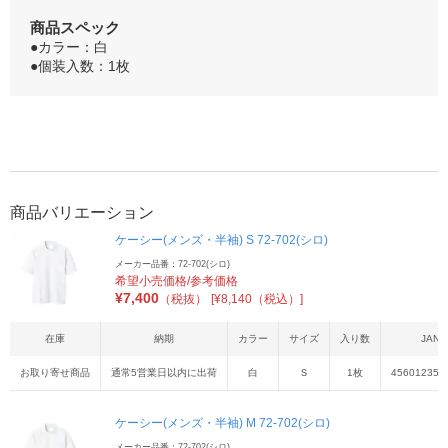
商品スペック
●カラー：白
●個装入数：1枚
商品バリエーション
ケーシー(メンズ・半袖) S 72-702(シロ)
メーカー品番：72-702(シロ)
希望小売価格/参考価格
¥
7,400
（税抜）
[¥8,140（税込）]
在庫
納期
カラー
サイズ
入り数
JAN
お取り寄せ商品
通常5営業日以内に出荷
白
Ｓ
1枚
456012355
ケーシー(メンズ・半袖) M 72-702(シロ)
メーカー品番：72-702(シロ)