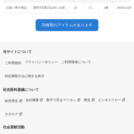
お取り寄せ商品
通常5営業日以内に出荷
白
３Ｌ
1枚
456012355
26
種類のアイテムがあります
当サイトについて
プライバシーポリシー
ご利用環境について
ご利用規約
特定商取引法に関する表示
松吉医科器械について
会社概要
数字で見るマツヨシ
歴史
ビジネスフロー
経営理念
カタログ
社会貢献活動