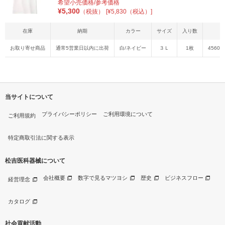
希望小売価格/参考価格
¥
5,300
（税抜）
[¥5,830（税込）]
在庫
納期
カラー
サイズ
入り数
お取り寄せ商品
通常5営業日以内に出荷
白/ネイビー
３Ｌ
1枚
45603
当サイトについて
プライバシーポリシー
ご利用環境について
ご利用規約
特定商取引法に関する表示
松吉医科器械について
会社概要
数字で見るマツヨシ
歴史
ビジネスフロー
経営理念
カタログ
社会貢献活動