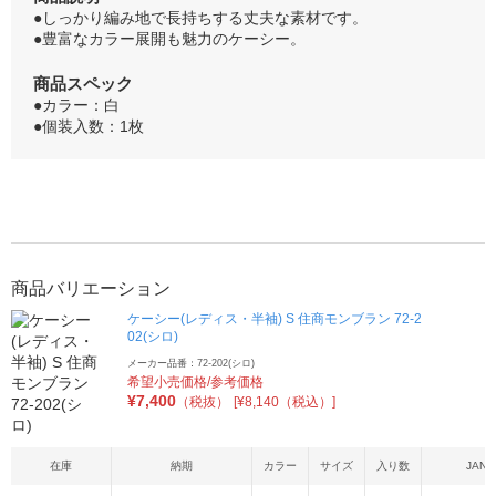
●しっかり編み地で長持ちする丈夫な素材です。
●豊富なカラー展開も魅力のケーシー。
商品スペック
●カラー：白
●個装入数：1枚
商品バリエーション
ケーシー(レディス・半袖) S 住商モンブラン 72-2
02(シロ)
メーカー品番：72-202(シロ)
希望小売価格/参考価格
¥
7,400
（税抜）
[¥8,140（税込）]
在庫
納期
カラー
サイズ
入り数
JAN