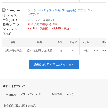
ケーシー(レディス・半袖) 3L 住商モンブラン 72-
202(シロ)
メーカー品番：72-202(シロ)
希望小売価格/参考価格
¥
7,400
（税抜）
[¥8,140（税込）]
在庫
納期
カラー
サイズ
入り数
JAN
お取り寄せ商品
通常5営業日以内に出荷
白
３Ｌ
1枚
456012355
35
種類のアイテムがあります
当サイトについて
プライバシーポリシー
ご利用環境について
ご利用規約
特定商取引法に関する表示