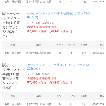
お取り寄せ商品
通常5営業日以内に出荷
白
Ｓ
1枚
456012355
ケーシー(レディス・半袖) L 住商モンブラン 72-2
02(シロ)
メーカー品番：72-202(シロ)
希望小売価格/参考価格
¥
7,400
（税抜）
[¥8,140（税込）]
在庫
納期
カラー
サイズ
入り数
JAN
お取り寄せ商品
通常5営業日以内に出荷
白
Ｌ
1枚
456012355
ケーシー(レディス・半袖) LL 住商モンブラン 72-
202(シロ)
メーカー品番：72-202(シロ)
希望小売価格/参考価格
¥
7,400
（税抜）
[¥8,140（税込）]
在庫
納期
カラー
サイズ
入り数
JAN
お取り寄せ商品
通常5営業日以内に出荷
白
ＬＬ
1枚
456012355