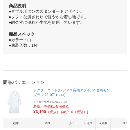
商品説明
●ダブルボタンのスタンダードデザイン。
●ソフトな肌ざわりで軽やかな着心地です。
●耐久性に優れた生地を使用しています。
商品スペック
●カラー：白
●個装入数：1枚
商品バリエーション
ドクターコート(レディス長袖ダブル) M 住商モン
ブラン 71-071(シロ)
メーカー品番：71-071(シロ)
希望小売価格/参考価格
¥
6,100
（税抜）
[¥6,710（税込）]
在庫
納期
カラー
サイズ
入り数
JAN