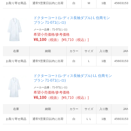
お取り寄せ商品
通常5営業日以内に出荷
白
Ｍ
1枚
456031533
ドクターコート(レディス長袖ダブル) L 住商モン
ブラン 71-071(シロ)
メーカー品番：71-071(シロ)
希望小売価格/参考価格
¥
6,100
（税抜）
[¥6,710（税込）]
在庫
納期
カラー
サイズ
入り数
JAN
お取り寄せ商品
通常5営業日以内に出荷
白
Ｌ
1枚
456031533
ドクターコート(レディス長袖ダブル) LL 住商モン
ブラン 71-071(シロ)
メーカー品番：71-071(シロ)
希望小売価格/参考価格
¥
6,100
（税抜）
[¥6,710（税込）]
在庫
納期
カラー
サイズ
入り数
JAN
お取り寄せ商品
通常5営業日以内に出荷
白
ＬＬ
1枚
456031533