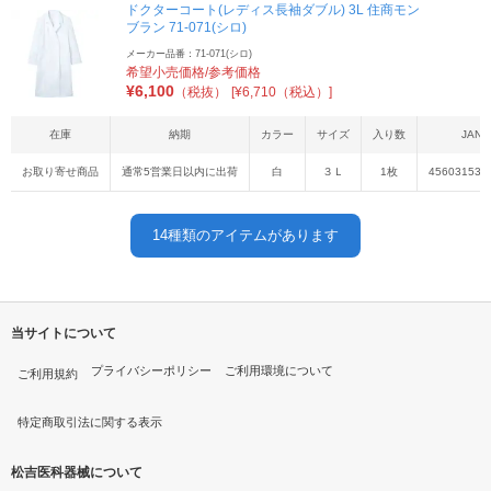
ドクターコート(レディス長袖ダブル) 3L 住商モン
ブラン 71-071(シロ)
メーカー品番：71-071(シロ)
希望小売価格/参考価格
¥
6,100
（税抜）
[¥6,710（税込）]
在庫
納期
カラー
サイズ
入り数
JAN
お取り寄せ商品
通常5営業日以内に出荷
白
３Ｌ
1枚
456031533
14
種類のアイテムがあります
当サイトについて
プライバシーポリシー
ご利用環境について
ご利用規約
特定商取引法に関する表示
松吉医科器械について