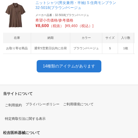
ニットシャツ(男女兼用・半袖) S 住商モンブラン
32-5018(ブラウン/ベージュ
メーカー品番：32-5018(ブラウン/ベージュ
希望小売価格/参考価格
¥
8,600
（税抜）
[¥9,460（税込）]
在庫
納期
カラー
サイズ
入り数
お取り寄せ商品
通常5営業日以内に出荷
ブラウン/ベージュ
Ｓ
1枚
14
種類のアイテムがあります
当サイトについて
プライバシーポリシー
ご利用環境について
ご利用規約
特定商取引法に関する表示
松吉医科器械について