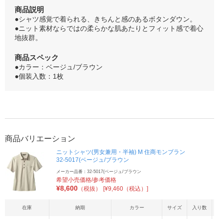
商品説明
●シャツ感覚で着られる、きちんと感のあるボタンダウン。
●ニット素材ならではの柔らかな肌あたりとフィット感で着心
地抜群。
商品スペック
●カラー：ベージュ/ブラウン
●個装入数：1枚
商品バリエーション
ニットシャツ(男女兼用・半袖) M 住商モンブラン
32-5017(ベージュ/ブラウン
メーカー品番：32-5017(ベージュ/ブラウン
希望小売価格/参考価格
¥
8,600
（税抜）
[¥9,460（税込）]
在庫
納期
カラー
サイズ
入り数