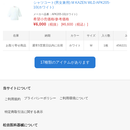
シャツコート(男女兼用) M KAZEN WLD APK205-
10(ホワイト)
メーカー品番：APK205-10(ホワイト)
希望小売価格/参考価格
¥
6,000
（税抜）
[¥6,600（税込）]
在庫
納期
カラー
サイズ
入り数
JA
お取り寄せ商品
通常5営業日以内に出荷
ホワイト
Ｍ
1枚
4562212
17
種類のアイテムがあります
当サイトについて
プライバシーポリシー
ご利用環境について
ご利用規約
特定商取引法に関する表示
松吉医科器械について