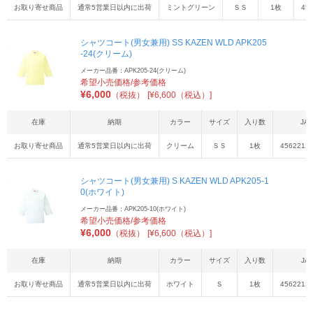
お取り寄せ商品
通常5営業日以内に出荷
ミントグリーン
ＳＳ
1枚
45
シャツコート(男女兼用) SS KAZEN WLD APK205
-24(クリーム)
メーカー品番：APK205-24(クリーム)
希望小売価格/参考価格
¥
6,000
（税抜）
[¥6,600（税込）]
在庫
納期
カラー
サイズ
入り数
JA
お取り寄せ商品
通常5営業日以内に出荷
クリーム
ＳＳ
1枚
4562212
シャツコート(男女兼用) S KAZEN WLD APK205-1
0(ホワイト)
メーカー品番：APK205-10(ホワイト)
希望小売価格/参考価格
¥
6,000
（税抜）
[¥6,600（税込）]
在庫
納期
カラー
サイズ
入り数
JA
お取り寄せ商品
通常5営業日以内に出荷
ホワイト
Ｓ
1枚
4562212