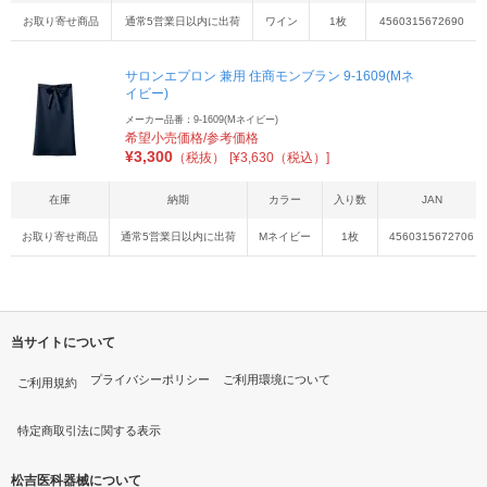
お取り寄せ商品
通常5営業日以内に出荷
ワイン
1枚
4560315672690
サロンエプロン 兼用 住商モンブラン 9-1609(Mネ
イビー)
メーカー品番：9-1609(Mネイビー)
希望小売価格/参考価格
¥
3,300
（税抜）
[¥3,630（税込）]
在庫
納期
カラー
入り数
JAN
お取り寄せ商品
通常5営業日以内に出荷
Mネイビー
1枚
4560315672706
当サイトについて
プライバシーポリシー
ご利用環境について
ご利用規約
特定商取引法に関する表示
松吉医科器械について