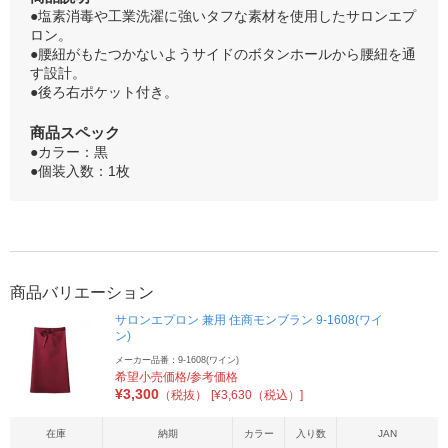
●塩素消毒や工業洗濯に強いタフな素材を使用したサロンエプ
ロン。
●腰紐がもたつかないようサイドのボタンホールから腰紐を通
す設計。
●後ろ右ポケット付き。
商品スペック
●カラー：黒
●個装入数：1枚
商品バリエーション
サロンエプロン 兼用 住商モンブラン 9-1608(ワイ
ン)
メーカー品番：9-1608(ワイン)
希望小売価格/参考価格
¥
3,300
（税抜）
[¥3,630（税込）]
在庫
納期
カラー
入り数
JAN