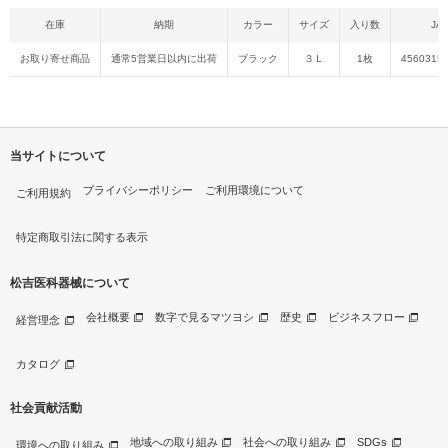
在庫
納期
カラー
サイズ
入り数
JA
お取り寄せ商品
通常5営業日以内に出荷
ブラック
３Ｌ
1枚
4560315
当サイトについて
プライバシーポリシー
ご利用環境について
ご利用規約
特定商取引法に関する表示
松吉医科器械について
会社概要
数字で見るマツヨシ
歴史
ビジネスフロー
経営理念
カタログ
社会貢献活動
地域への取り組み
社会への取り組み
SDGs
環境への取り組み