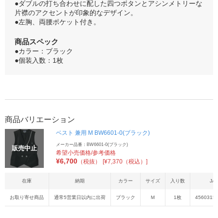
●ダブルの打ち合わせに配した四つボタンとアシンメトリーな
片襟のアクセントが印象的なデザイン。
●左胸、両腰ポケット付き。
商品スペック
●カラー：ブラック
●個装入数：1枚
商品バリエーション
ベスト 兼用 M BW6601-0(ブラック)
メーカー品番：BW6601-0(ブラック)
販売中止
希望小売価格/参考価格
¥
6,700
（税抜）
[¥7,370（税込）]
在庫
納期
カラー
サイズ
入り数
JA
お取り寄せ商品
通常5営業日以内に出荷
ブラック
Ｍ
1枚
4560315