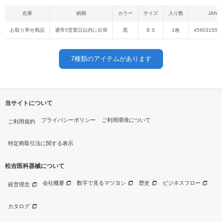
在庫
納期
カラー
サイズ
入り数
JAN
お取り寄せ商品
通常5営業日以内に出荷
黒
ＢＳ
1枚
456031551
7
種類のアイテムがあります
当サイトについて
プライバシーポリシー
ご利用環境について
ご利用規約
特定商取引法に関する表示
松吉医科器械について
会社概要
数字で見るマツヨシ
歴史
ビジネスフロー
経営理念
カタログ