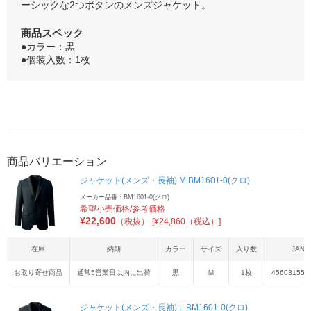
ーシックな2つボタンのメンズジャケット。
商品スペック
●カラー：黒
●個装入数：1枚
商品バリエーション
ジャケット(メンズ・長袖) M BM1601-0(クロ)
メーカー品番：BM1601-0(クロ)
希望小売価格/参考価格
¥
22,600
（税抜）
[¥24,860（税込）]
在庫
納期
カラー
サイズ
入り数
JAN
お取り寄せ商品
通常5営業日以内に出荷
黒
Ｍ
1枚
456031551
ジャケット(メンズ・長袖) L BM1601-0(クロ)