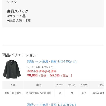
シャツ
商品スペック
●カラー：黒
●個装入数：1枚
商品バリエーション
調理シャツ(兼用・長袖) M 2-395(クロ)
メーカー品番：2-395(クロ)
希望小売価格/参考価格
¥
8,800
（税抜）
[¥9,680（税込）]
在庫
納期
カラー
サイズ
入り数
JAN
お取り寄せ商品
通常5営業日以内に出荷
黒
Ｍ
1枚
456031536
調理シャツ(兼用・長袖) L 2-395(クロ)