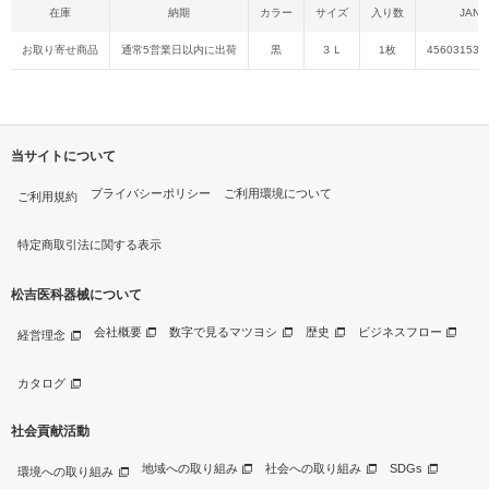
在庫
納期
カラー
サイズ
入り数
JAN
お取り寄せ商品
通常5営業日以内に出荷
黒
３Ｌ
1枚
456031536
当サイトについて
プライバシーポリシー
ご利用環境について
ご利用規約
特定商取引法に関する表示
松吉医科器械について
会社概要
数字で見るマツヨシ
歴史
ビジネスフロー
経営理念
カタログ
社会貢献活動
地域への取り組み
社会への取り組み
SDGs
環境への取り組み