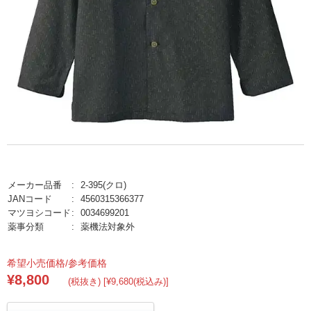
メーカー品番
2-395(クロ)
JANコード
4560315366377
マツヨシコード
0034699201
薬事分類
薬機法対象外
希望小売価格/参考価格
¥8,800
(税抜き) [¥9,680(税込み)]