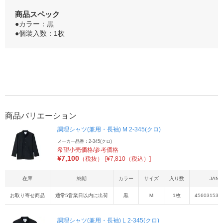
商品スペック
●カラー：黒
●個装入数：1枚
商品バリエーション
調理シャツ(兼用・長袖) M 2-345(クロ)
メーカー品番：2-345(クロ)
希望小売価格/参考価格
¥
7,100
（税抜）
[¥7,810（税込）]
在庫
納期
カラー
サイズ
入り数
JAN
お取り寄せ商品
通常5営業日以内に出荷
黒
Ｍ
1枚
456031536
調理シャツ(兼用・長袖) L 2-345(クロ)