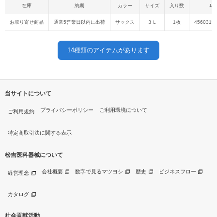
在庫
納期
カラー
サイズ
入り数
JA
お取り寄せ商品
通常5営業日以内に出荷
サックス
３Ｌ
1枚
4560315
14
種類のアイテムがあります
当サイトについて
プライバシーポリシー
ご利用環境について
ご利用規約
特定商取引法に関する表示
松吉医科器械について
会社概要
数字で見るマツヨシ
歴史
ビジネスフロー
経営理念
カタログ
社会貢献活動