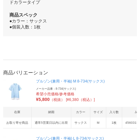
ドカラータイプ
商品スペック
●カラー：サックス
●個装入数：1枚
商品バリエーション
ブルゾン(兼用・半袖) M 8-734(サックス)
メーカー品番：8-734(サックス)
希望小売価格/参考価格
¥
5,800
（税抜）
[¥6,380（税込）]
在庫
納期
カラー
サイズ
入り数
JA
お取り寄せ商品
通常5営業日以内に出荷
サックス
Ｍ
1枚
4560315
ブルゾン(兼用・半袖) L 8-734(サックス)