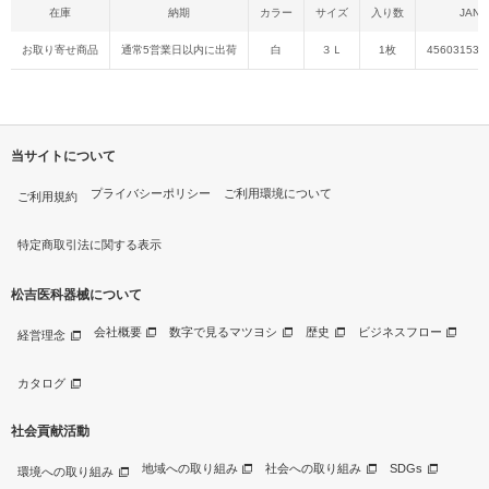
在庫
納期
カラー
サイズ
入り数
JAN
お取り寄せ商品
通常5営業日以内に出荷
白
３Ｌ
1枚
456031539
当サイトについて
プライバシーポリシー
ご利用環境について
ご利用規約
特定商取引法に関する表示
松吉医科器械について
会社概要
数字で見るマツヨシ
歴史
ビジネスフロー
経営理念
カタログ
社会貢献活動
地域への取り組み
社会への取り組み
SDGs
環境への取り組み