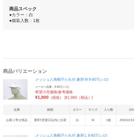
商品スペック
●カラー：白
●個装入数：1枚
商品バリエーション
メッシュ八角帽子たれ付 兼用 M 9-807(シロ)
メーカー品番：9-807(シロ)
希望小売価格/参考価格
¥
1,800
（税抜）
[¥1,980（税込）]
在庫
納期
カラー
サイズ
入り数
JAN
お取り寄せ商品
通常5営業日以内に出荷
白
Ｍ
1枚
456031539
メッシュ八角帽子たれ付 兼用 L 9-807(シロ)