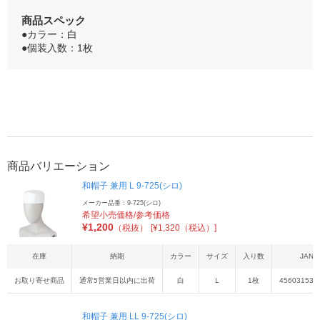
商品スペック
●カラー：白
●個装入数：1枚
商品バリエーション
和帽子 兼用 L 9-725(シロ)
メーカー品番：9-725(シロ)
希望小売価格/参考価格
¥
1,200
（税抜）
[¥1,320（税込）]
在庫
納期
カラー
サイズ
入り数
JAN
お取り寄せ商品
通常5営業日以内に出荷
白
Ｌ
1枚
456031539
和帽子 兼用 LL 9-725(シロ)