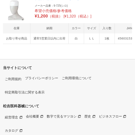
メーカー品番：9-725(シロ)
希望小売価格/参考価格
¥
1,200
（税抜）
[¥1,320（税込）]
在庫
納期
カラー
サイズ
入り数
JAN
お取り寄せ商品
通常5営業日以内に出荷
白
ＬＬ
1枚
456031539
当サイトについて
プライバシーポリシー
ご利用環境について
ご利用規約
特定商取引法に関する表示
松吉医科器械について
会社概要
数字で見るマツヨシ
歴史
ビジネスフロー
経営理念
カタログ