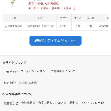
希望小売価格/参考価格
¥
3,700
（税抜）
[¥4,070（税込）]
在庫
納期
カラー
サイズ
入り数
JA
お取り寄せ商品
通常5営業日以内に出荷
イエロー
５号
1枚
4560315
29
種類のアイテムがあります
当サイトについて
プライバシーポリシー
ご利用環境について
ご利用規約
特定商取引法に関する表示
松吉医科器械について
会社概要
数字で見るマツヨシ
歴史
ビジネスフロー
経営理念