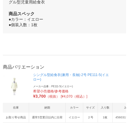
グル型児童用給食衣
商品スペック
●カラー：イエロー
●個装入数：1枚
商品バリエーション
シングル型給食衣(兼用・長袖) 2号 PE111-5(イエ
ロー)
メーカー品番：PE111-5(イエロー)
希望小売価格/参考価格
¥
3,700
（税抜）
[¥4,070（税込）]
在庫
納期
カラー
サイズ
入り数
JA
お取り寄せ商品
通常5営業日以内に出荷
イエロー
２号
1枚
4560315