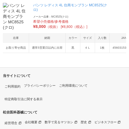
パンツ レディス 4L 住商モンブラン MC8525(ク
ロ)
メーカー品番：MC8525(クロ)
希望小売価格/参考価格
¥
8,000
（税抜）
[¥8,800（税込）]
在庫
納期
カラー
サイズ
入り数
JAN
お取り寄せ商品
通常5営業日以内に出荷
黒
４Ｌ
1枚
456031533
当サイトについて
プライバシーポリシー
ご利用環境について
ご利用規約
特定商取引法に関する表示
松吉医科器械について
会社概要
数字で見るマツヨシ
歴史
ビジネスフロー
経営理念