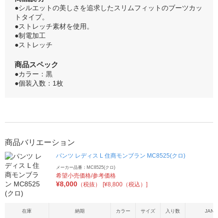
●シルエットの美しさを追求したスリムフィットのブーツカッ
トタイプ。
●ストレッチ素材を使用。
●制電加工
●ストレッチ
商品スペック
●カラー：黒
●個装入数：1枚
商品バリエーション
パンツ レディス L 住商モンブラン MC8525(クロ)
メーカー品番：MC8525(クロ)
希望小売価格/参考価格
¥
8,000
（税抜）
[¥8,800（税込）]
在庫
納期
カラー
サイズ
入り数
JAN