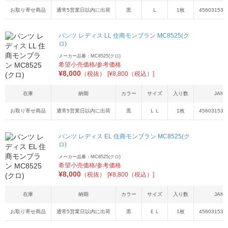
お取り寄せ商品
通常5営業日以内に出荷
黒
Ｌ
1枚
456031533
パンツ レディス LL 住商モンブラン MC8525(ク
ロ)
メーカー品番：MC8525(クロ)
希望小売価格/参考価格
¥
8,000
（税抜）
[¥8,800（税込）]
在庫
納期
カラー
サイズ
入り数
JAN
お取り寄せ商品
通常5営業日以内に出荷
黒
ＬＬ
1枚
456031533
パンツ レディス EL 住商モンブラン MC8525(ク
ロ)
メーカー品番：MC8525(クロ)
希望小売価格/参考価格
¥
8,000
（税抜）
[¥8,800（税込）]
在庫
納期
カラー
サイズ
入り数
JAN
お取り寄せ商品
通常5営業日以内に出荷
黒
ＥＬ
1枚
456031533