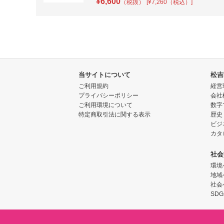
¥
6,600
（税抜）
[¥7,260（税込）]
当サイトについて
松吉
ご利用規約
経営
プライバシーポリシー
会社
ご利用環境について
数字
特定商取引法に関する表示
歴史
ビジ
カタ
社会
環境
地域
社会
SDG