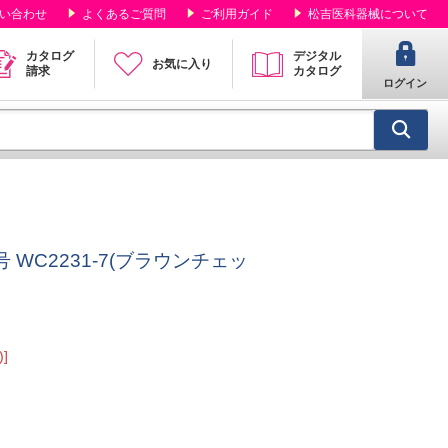
い合わせ
よくあるご質問
ご利用ガイド
松吉医科器械について
カタログ
デジタル
お気に入り
請求
カタログ
ログイン
 WC2231-7(ブラウンチェッ
]