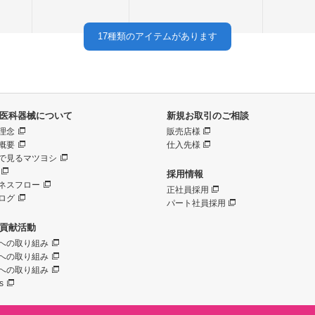
17
種類のアイテムがあります
医科器械について
新規お取引のご相談
理念
販売店様
概要
仕入先様
で見るマツヨシ
採用情報
ネスフロー
正社員採用
ログ
パート社員採用
貢献活動
への取り組み
への取り組み
への取り組み
s