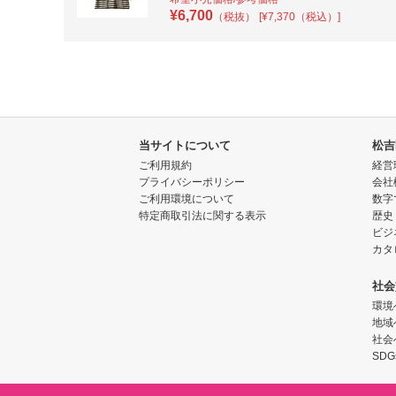
¥
6,700
（税抜）
[¥7,370（税込）]
当サイトについて
松吉
ご利用規約
経営
プライバシーポリシー
会社
ご利用環境について
数字
特定商取引法に関する表示
歴史
ビジ
カタ
社会
環境
地域
社会
SDG