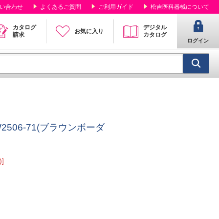
い合わせ
よくあるご質問
ご利用ガイド
松吉医科器械について
カタログ
デジタル
お気に入り
請求
カタログ
ログイン
W2506-71(ブラウンボーダ
]