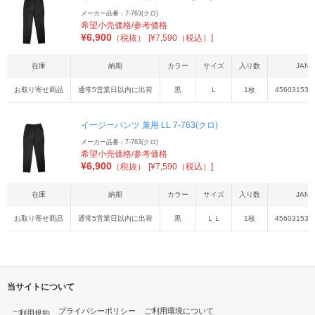
メーカー品番：7-763(クロ)
希望小売価格/参考価格
¥
6,900
（税抜）
[¥7,590（税込）]
在庫
納期
カラー
サイズ
入り数
JAN
お取り寄せ商品
通常5営業日以内に出荷
黒
Ｌ
1枚
456031538
イージーパンツ 兼用 LL 7-763(クロ)
メーカー品番：7-763(クロ)
希望小売価格/参考価格
¥
6,900
（税抜）
[¥7,590（税込）]
在庫
納期
カラー
サイズ
入り数
JAN
お取り寄せ商品
通常5営業日以内に出荷
黒
ＬＬ
1枚
456031538
当サイトについて
プライバシーポリシー
ご利用環境について
ご利用規約