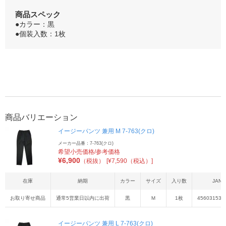
商品スペック
●カラー：黒
●個装入数：1枚
商品バリエーション
イージーパンツ 兼用 M 7-763(クロ)
メーカー品番：7-763(クロ)
希望小売価格/参考価格
¥
6,900
（税抜）
[¥7,590（税込）]
在庫
納期
カラー
サイズ
入り数
JAN
お取り寄せ商品
通常5営業日以内に出荷
黒
Ｍ
1枚
456031538
イージーパンツ 兼用 L 7-763(クロ)