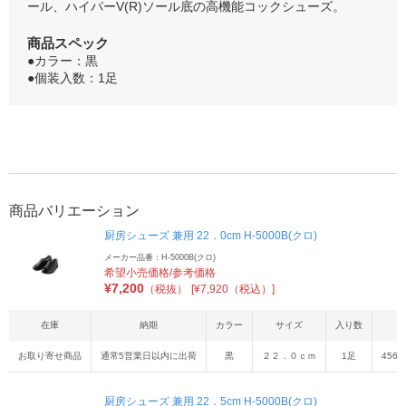
ール、ハイパーV(R)ソール底の高機能コックシューズ。
商品スペック
●カラー：黒
●個装入数：1足
商品バリエーション
厨房シューズ 兼用 22．0cm H-5000B(クロ)
メーカー品番：H-5000B(クロ)
希望小売価格/参考価格
¥
7,200
（税抜）
[¥7,920（税込）]
在庫
納期
カラー
サイズ
入り数
お取り寄せ商品
通常5営業日以内に出荷
黒
２２．０ｃｍ
1足
4560
厨房シューズ 兼用 22．5cm H-5000B(クロ)