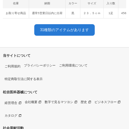
在庫
納期
カラー
サイズ
入り数
お取り寄せ商品
通常5営業日以内に出荷
黒
２３．５ｃｍ
1足
4560
31
種類のアイテムがあります
当サイトについて
プライバシーポリシー
ご利用環境について
ご利用規約
特定商取引法に関する表示
松吉医科器械について
会社概要
数字で見るマツヨシ
歴史
ビジネスフロー
経営理念
カタログ
社会貢献活動