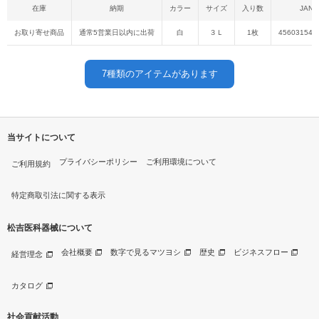
在庫
納期
カラー
サイズ
入り数
JAN
お取り寄せ商品
通常5営業日以内に出荷
白
３Ｌ
1枚
456031540
7
種類のアイテムがあります
当サイトについて
プライバシーポリシー
ご利用環境について
ご利用規約
特定商取引法に関する表示
松吉医科器械について
会社概要
数字で見るマツヨシ
歴史
ビジネスフロー
経営理念
カタログ
社会貢献活動