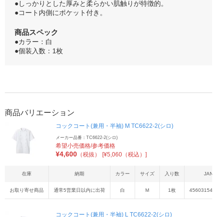
●しっかりとした厚みと柔らかい肌触りが特徴的。
●コート内側にポケット付き。
商品スペック
●カラー：白
●個装入数：1枚
商品バリエーション
コックコート(兼用・半袖) M TC6622-2(シロ)
メーカー品番：TC6622-2(シロ)
希望小売価格/参考価格
¥
4,600
（税抜）
[¥5,060（税込）]
在庫
納期
カラー
サイズ
入り数
JAN
お取り寄せ商品
通常5営業日以内に出荷
白
Ｍ
1枚
456031540
コックコート(兼用・半袖) L TC6622-2(シロ)