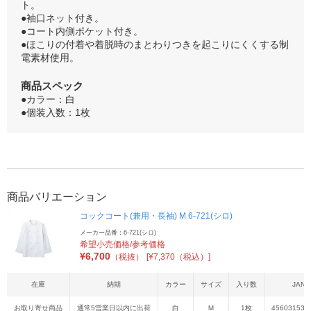
ト。
●袖口ネット付き。
●コート内側ポケット付き。
●ほこりの付着や着脱時のまとわりつきを起こりにくくする制
電素材使用。
商品スペック
●カラー：白
●個装入数：1枚
商品バリエーション
コックコート(兼用・長袖) M 6-721(シロ)
メーカー品番：6-721(シロ)
希望小売価格/参考価格
¥
6,700
（税抜）
[¥7,370（税込）]
在庫
納期
カラー
サイズ
入り数
JAN
お取り寄せ商品
通常5営業日以内に出荷
白
Ｍ
1枚
456031537