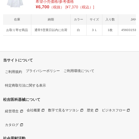
希望小売価格/参考価格
¥
6,700
（税抜）
[¥7,370（税込）]
在庫
納期
カラー
サイズ
入り数
JAN
お取り寄せ商品
通常5営業日以内に出荷
白
３Ｌ
1枚
456031537
当サイトについて
プライバシーポリシー
ご利用環境について
ご利用規約
特定商取引法に関する表示
松吉医科器械について
会社概要
数字で見るマツヨシ
歴史
ビジネスフロー
経営理念
カタログ
社会貢献活動