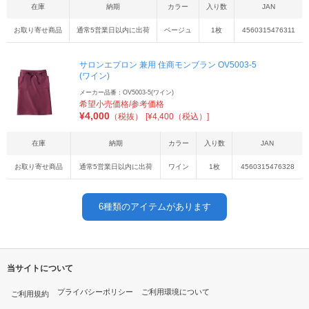
在庫
納期
カラー
入り数
JAN
お取り寄せ商品
通常5営業日以内に出荷
ベージュ
1枚
4560315476311
サロンエプロン 兼用 住商モンブラン OV5003-5
(ワイン)
メーカー品番：OV5003-5(ワイン)
希望小売価格/参考価格
¥
4,000
（税抜）
[¥4,400（税込）]
在庫
納期
カラー
入り数
JAN
お取り寄せ商品
通常5営業日以内に出荷
ワイン
1枚
4560315476328
6
種類のアイテムがあります
当サイトについて
プライバシーポリシー
ご利用環境について
ご利用規約