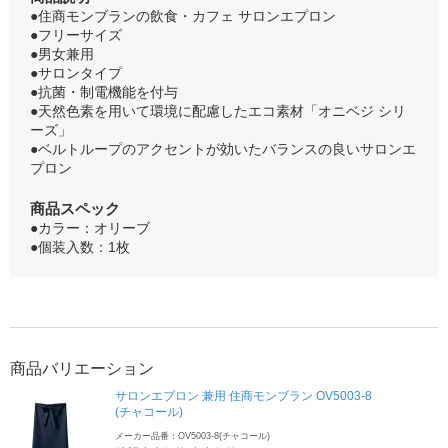
●住商モンブランの飲食・カフェ サロンエプロン
●フリーサイズ
●男女兼用
●サロンタイプ
●抗菌・制電機能を付与
●天然色素を用いて環境に配慮したエコ素材「オニベジ シリ
ーズ」
●ベルトループのアクセントが効いたバランスの良いサロンエ
プロン
商品スペック
●カラー：オリーブ
●個装入数：1枚
商品バリエーション
サロンエプロン 兼用 住商モンブラン OV5003-8
(チャコール)
メーカー品番：OV5003-8(チャコール)