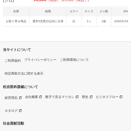
（税抜）
[¥9,680（税込）]
在庫
納期
カラー
サイズ
入り数
JAN
お取り寄せ商品
通常5営業日以内に出荷
白
３Ｌ
1枚
456031549
当サイトについて
プライバシーポリシー
ご利用環境について
ご利用規約
特定商取引法に関する表示
松吉医科器械について
会社概要
数字で見るマツヨシ
歴史
ビジネスフロー
経営理念
カタログ
社会貢献活動