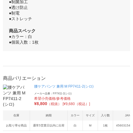
●制菌加工
●透け防止
●制電
●ストレッチ
商品スペック
●カラー：白
●個装入数：1枚
商品バリエーション
腰ケアパンツ 兼用 M FP7411-2(シロ)
メーカー品番：FP7411-2(シロ)
希望小売価格/参考価格
¥
8,800
（税抜）
[¥9,680（税込）]
在庫
納期
カラー
サイズ
入り数
JAN
お取り寄せ商品
通常5営業日以内に出荷
白
Ｍ
1枚
456031549