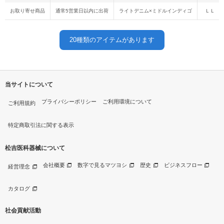
お取り寄せ商品
通常5営業日以内に出荷
ライトデニム×ミドルインディゴ
ＬＬ
20
種類のアイテムがあります
当サイトについて
プライバシーポリシー
ご利用環境について
ご利用規約
特定商取引法に関する表示
松吉医科器械について
会社概要
数字で見るマツヨシ
歴史
ビジネスフロー
経営理念
カタログ
社会貢献活動