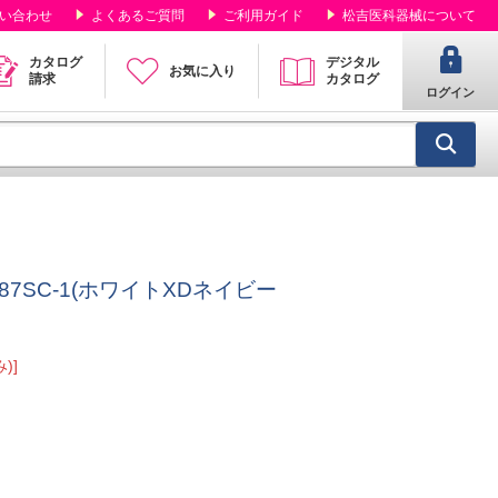
い合わせ
よくあるご質問
ご利用ガイド
松吉医科器械について
カタログ
デジタル
お気に入り
請求
カタログ
ログイン
87SC-1(ホワイトXDネイビー
)]