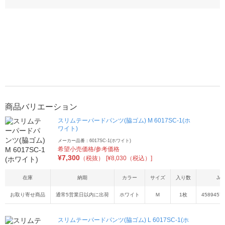
商品バリエーション
スリムテーパードパンツ(脇ゴム) M 6017SC-1(ホ
ワイト)
メーカー品番：6017SC-1(ホワイト)
希望小売価格/参考価格
¥
7,300
（税抜）
[¥8,030（税込）]
在庫
納期
カラー
サイズ
入り数
JA
お取り寄せ商品
通常5営業日以内に出荷
ホワイト
Ｍ
1枚
4589457
スリムテーパードパンツ(脇ゴム) L 6017SC-1(ホ