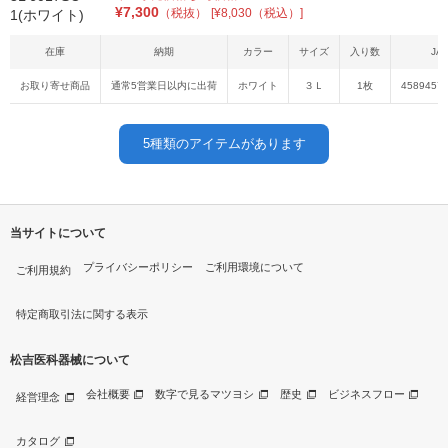
¥
7,300
（税抜）
[¥8,030（税込）]
在庫
納期
カラー
サイズ
入り数
JA
お取り寄せ商品
通常5営業日以内に出荷
ホワイト
３Ｌ
1枚
4589457
5
種類のアイテムがあります
当サイトについて
プライバシーポリシー
ご利用環境について
ご利用規約
特定商取引法に関する表示
松吉医科器械について
会社概要
数字で見るマツヨシ
歴史
ビジネスフロー
経営理念
カタログ