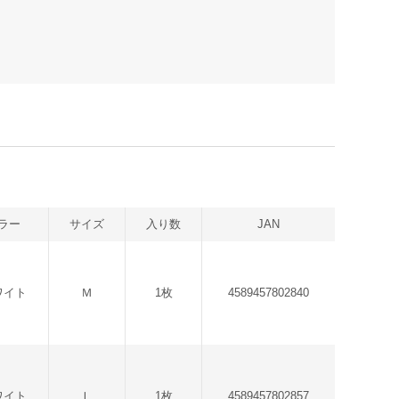
ラー
サイズ
入り数
JAN
ワイト
Ｍ
1枚
4589457802840
ワイト
Ｌ
1枚
4589457802857