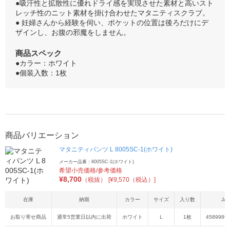
●吸汗性と拡散性に優れドライ感を実現させた素材と高いスト
レッチ性のニット素材を掛け合わせたマタニティスクラブ。
● 妊婦さんから経験を伺い、ポケットの位置は後ろだけにデ
ザインし、お腹の邪魔をしません。
商品スペック
●カラー：ホワイト
●個装入数：1枚
商品バリエーション
マタニティパンツ L 8005SC-1(ホワイト)
メーカー品番：8005SC-1(ホワイト)
希望小売価格/参考価格
¥
8,700
（税抜）
[¥9,570（税込）]
在庫
納期
カラー
サイズ
入り数
JA
お取り寄せ商品
通常5営業日以内に出荷
ホワイト
Ｌ
1枚
4589989