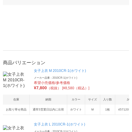
商品バリエーション
女子上衣 M 2010CR-1(ホワイト)
メーカー品番：2010CR-1(ホワイト)
希望小売価格/参考価格
¥
7,800
（税抜）
[¥8,580（税込）]
在庫
納期
カラー
サイズ
入り数
JA
お取り寄せ商品
通常5営業日以内に出荷
ホワイト
Ｍ
1枚
4571205
女子上衣 L 2010CR-1(ホワイト)
メーカー品番：2010CR-1(ホワイト)