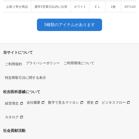
お取り寄せ商品
通常5営業日以内に出荷
ホワイト
ＥＬ
1枚
4571205
5
種類のアイテムがあります
当サイトについて
プライバシーポリシー
ご利用環境について
ご利用規約
特定商取引法に関する表示
松吉医科器械について
会社概要
数字で見るマツヨシ
歴史
ビジネスフロー
経営理念
カタログ
社会貢献活動