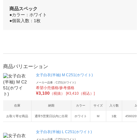
商品スペック
●カラー：ホワイト
●個装入数：1枚
商品バリエーション
女子白衣(半袖) M C251(ホワイト)
メーカー品番：C251(ホワイト)
希望小売価格/参考価格
¥
3,100
（税抜）
[¥3,410（税込）]
在庫
納期
カラー
サイズ
入り数
JA
お取り寄せ商品
通常5営業日以内に出荷
ホワイト
Ｍ
1枚
4560205
女子白衣(半袖) L C251(ホワイト)
メーカー品番：C251(ホワイト)