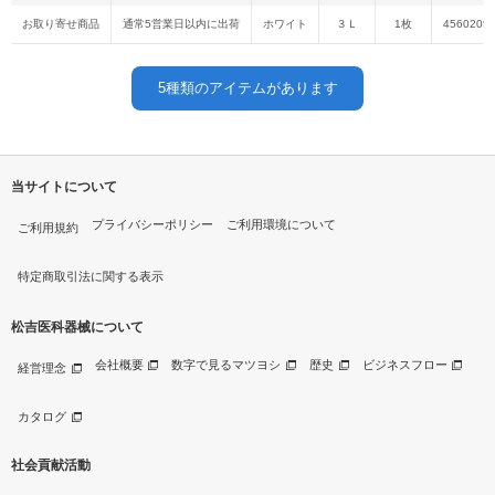
お取り寄せ商品
通常5営業日以内に出荷
ホワイト
３Ｌ
1枚
4560205
5
種類のアイテムがあります
当サイトについて
プライバシーポリシー
ご利用環境について
ご利用規約
特定商取引法に関する表示
松吉医科器械について
会社概要
数字で見るマツヨシ
歴史
ビジネスフロー
経営理念
カタログ
社会貢献活動