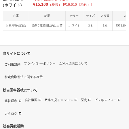
¥
15,100
（税抜）
[¥16,610（税込）]
在庫
納期
カラー
サイズ
入り数
JA
お取り寄せ商品
通常5営業日以内に出荷
ホワイト
３Ｌ
1枚
4571205
当サイトについて
プライバシーポリシー
ご利用環境について
ご利用規約
特定商取引法に関する表示
松吉医科器械について
会社概要
数字で見るマツヨシ
歴史
ビジネスフロー
経営理念
カタログ
社会貢献活動