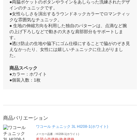
●両脇ポケットのボタンやラインをあしらった洗練されたデザ
インのチュニックです。
●女性らしさを演出するラウンドネックカラーでロマンティッ
クな雰囲気なチュニック。
● 生地の伸縮方向を利用した独自のパターンは、点滴など腕
の上げ下ろしなどで動きの大きな肩部部分をサポートしま
す。
●透け防止の生地や脇下にゴム仕様にすることで脇がのぞき見
えなかったり、女性には嬉しいチュニックに仕上がりまし
た。
商品スペック
●カラー：ホワイト
●個装入数：1枚
商品バリエーション
ワコール チュニック 3L HI208-1(ホワイト)
メーカー品番：HI208-1(ホワイト)
希望小売価格/参考価格