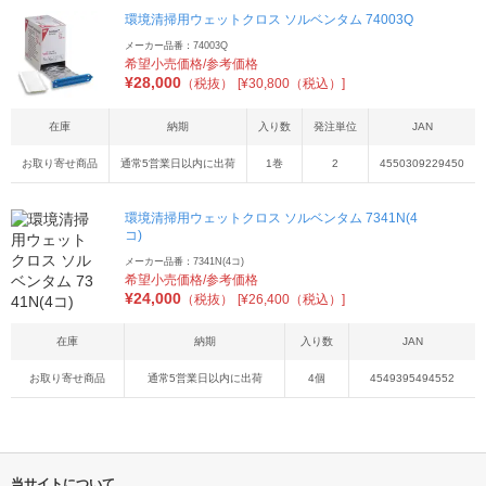
環境清掃用ウェットクロス ソルベンタム 74003Q
メーカー品番：74003Q
希望小売価格/参考価格
¥
28,000
（税抜）
[¥30,800（税込）]
在庫
納期
入り数
発注単位
JAN
お取り寄せ商品
通常5営業日以内に出荷
1巻
2
4550309229450
環境清掃用ウェットクロス ソルベンタム 7341N(4
コ)
メーカー品番：7341N(4コ)
希望小売価格/参考価格
¥
24,000
（税抜）
[¥26,400（税込）]
在庫
納期
入り数
JAN
お取り寄せ商品
通常5営業日以内に出荷
4個
4549395494552
当サイトについて