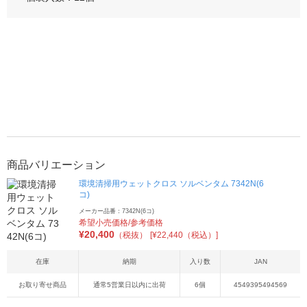
商品バリエーション
環境清掃用ウェットクロス ソルベンタム 7342N(6
コ)
メーカー品番：7342N(6コ)
希望小売価格/参考価格
¥
20,400
（税抜）
[¥22,440（税込）]
在庫
納期
入り数
JAN
お取り寄せ商品
通常5営業日以内に出荷
6個
4549395494569