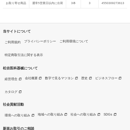
お取り寄せ商品
通常5営業日以内に出荷
3本
3
4550309273613
当サイトについて
プライバシーポリシー
ご利用環境について
ご利用規約
特定商取引法に関する表示
松吉医科器械について
会社概要
数字で見るマツヨシ
歴史
ビジネスフロー
経営理念
カタログ
社会貢献活動
地域への取り組み
社会への取り組み
SDGs
環境への取り組み
新規お取引のご相談