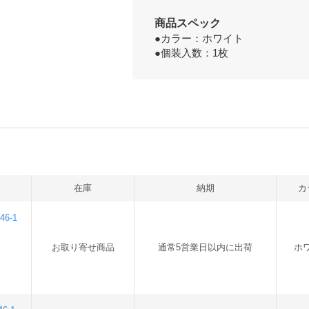
商品スペック
●カラー：ホワイト
●個装入数：1枚
在庫
納期
カ
6-1
お取り寄せ商品
通常5営業日以内に出荷
ホ