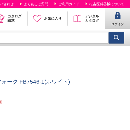
い合わせ
よくあるご質問
ご利用ガイド
松吉医科器械について
カタログ
デジタル
お気に入り
請求
カタログ
ログイン
ーク FB7546-1(ホワイト)
]